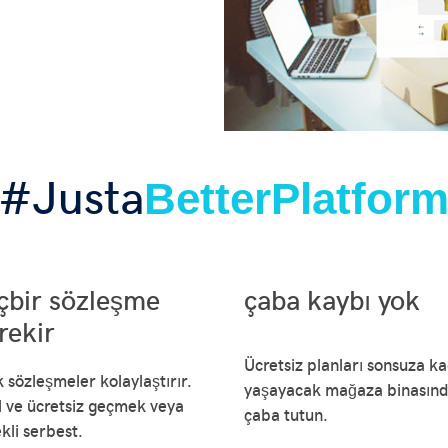
#Justa
BetterPlatfor
çbir sözleşme
çaba kaybı yok
rekir
Ücretsiz planları sonsuza k
k sözleşmeler kolaylaştırır.
yaşayacak mağaza binasın
l ve ücretsiz geçmek veya
çaba tutun.
kli serbest.