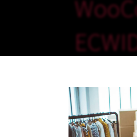
WooC
ECWI