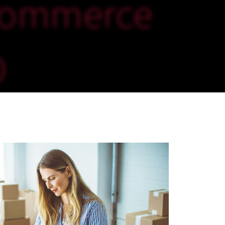
ommerce
D