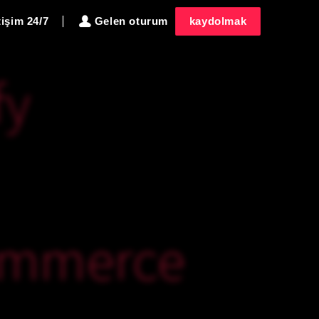
tişim 24/7
Gelen oturum
kaydolmak
fy
ommerce