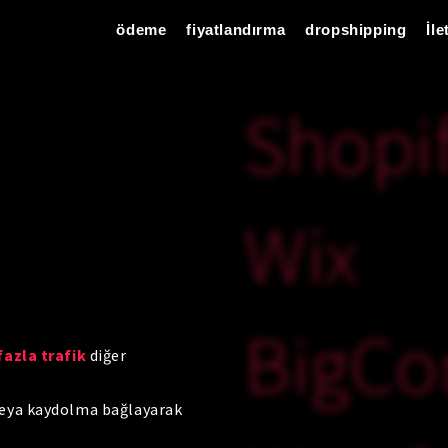
ödeme
fiyatlandırma
dropshipping
İle
Shopi
Wix
BigC
azla trafik
diğer
veya kaydolma bağlayarak