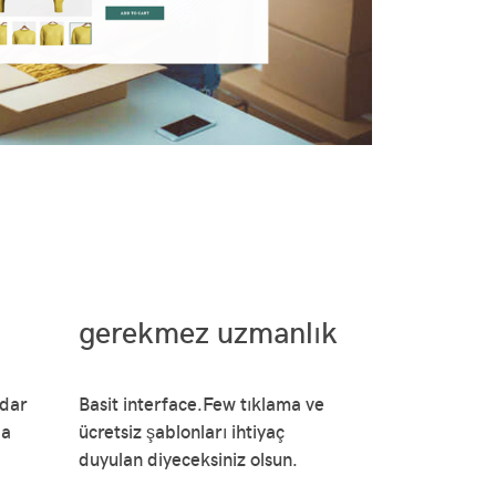
m
gerekmez uzmanlık
adar
Basit interface.Few tıklama ve
da
ücretsiz şablonları ihtiyaç
duyulan diyeceksiniz olsun.