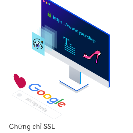
https
:
//www.yourshop
Chứng chỉ SSL