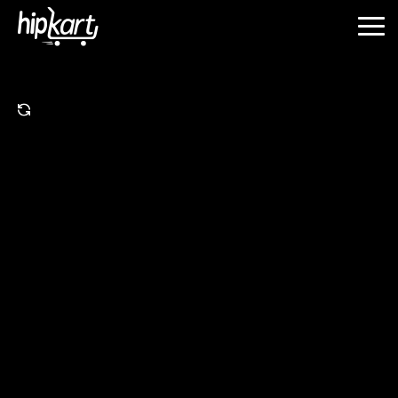
Sepa por qué Hipkart es la opción para
usted
Pasar de
Shopify
¿Sabías que traemos
300% más de tráfico
que
otras plataformas?
Pedido mediante la vinculación de una tienda o